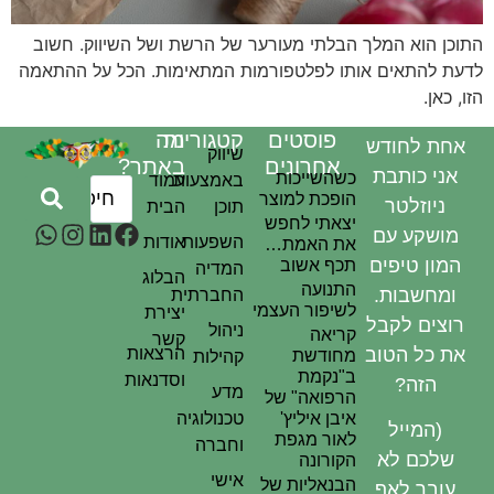
התוכן הוא המלך הבלתי מעורער של הרשת ושל השיווק. חשוב
לדעת להתאים אותו לפלטפורמות המתאימות. הכל על ההתאמה
הזו, כאן.
פוסטים
קטגוריות
מה
אחת לחודש
שיווק
אחרונים
באתר?
אני כותבת
כשהשייכות
באמצעות
עמוד
הופכת למוצר
ניוזלטר
תוכן
הבית
יצאתי לחפש
מושקע עם
השפעות
אודות
את האמת…
המון טיפים
תכף אשוב
המדיה
הבלוג
התנועה
ומחשבות.
החברתית
לשיפור העצמי
יצירת
רוצים לקבל
ניהול
קריאה
קשר
את כל הטוב
הרצאות
מחודשת
קהילות
ב"נקמת
וסדנאות
הזה?
מדע
הרפואה" של
איבן איליץ'
טכנולוגיה
(המייל
לאור מגפת
וחברה
שלכם לא
הקורונה
אישי
הבנאליות של
עובר לאף