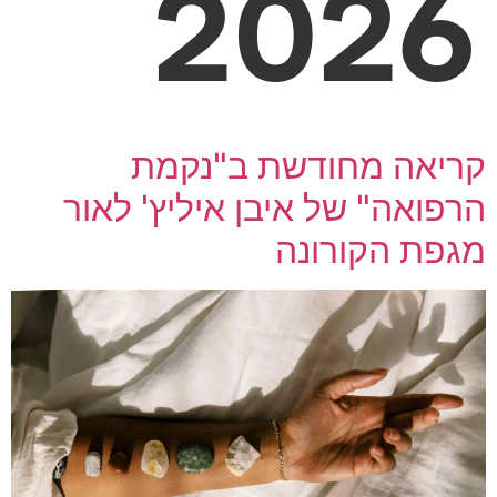
2026
קריאה מחודשת ב"נקמת
הרפואה" של איבן איליץ' לאור
מגפת הקורונה