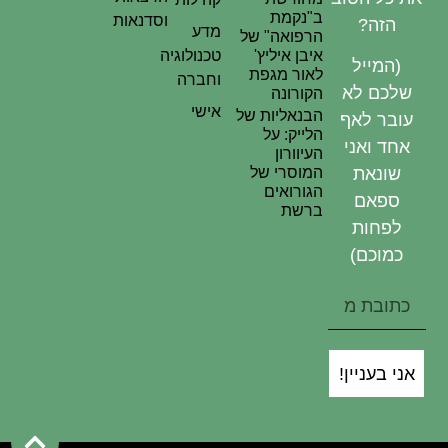
ב"נקמת
וסדנאות
הזה?
מדע
הרפואה" של
איבן איליץ'
טכנולוגיה
(המייל
לאור מגפת
וחברה
שלכם לא
הקורונה
אישי
הבנאליות של
עובר לאף
הלייק: על
אחד ואני
העיוורון
המוסרי של
שונאת
הגורואים
ספאם
ברשת
לפחות
כמוכם)
אני בעניין!