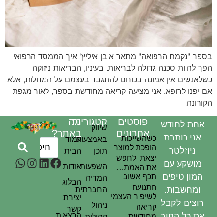
בספר "נקמת הרפואה" מתאר איבן איליץ' איך הממסד הרפואי
הפך להיות סכנה גדולה לבריאות. בעיניו, הבריאות ניזוקה
כשלאנשים אין אמונה בכוחם להתגבר בעצמם על המחלות, אלא
אם יפנו לרופא. אני מציעה קריאה מחודשת בספר, לאור מגפת
הקורונה.
פוסטים
קטגוריות
מה
אחת לחודש
שיווק
אחרונים
באתר?
אני כותבת
כשהשייכות
באמצעות
עמוד
הופכת למוצר
ניוזלטר
תוכן
הבית
יצאתי לחפש
מושקע עם
השפעות
אודות
את האמת…
המון טיפים
תכף אשוב
המדיה
הבלוג
התנועה
ומחשבות.
החברתית
לשיפור העצמי
יצירת
רוצים לקבל
ניהול
קריאה
קשר
את כל הטוב
הרצאות
מחודשת
קהילות