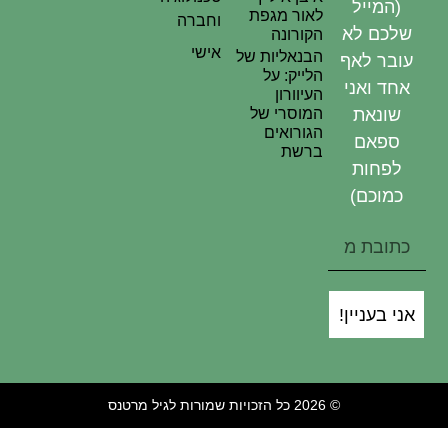
(המייל
לאור מגפת
וחברה
שלכם לא
הקורונה
אישי
הבנאליות של
עובר לאף
הלייק: על
אחד ואני
העיוורון
המוסרי של
שונאת
הגורואים
ספאם
ברשת
לפחות
כמוכם)
אני בעניין!
© 2026 כל הזכויות שמורות לגיל מרטנס