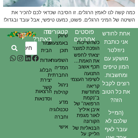
שה לנו לאמץ הרגלים. זו הסיבה שכדאי לכם להכיר את
 של המיני הרגלים. פשוט, כמעט טיפשי, אבל עובד ובגדול!
פוסטים
קטגוריות
מה
 לחודש
שיווק
אחרונים
באתר?
י כותבת
כשהשייכות
באמצעות
עמוד
הופכת למוצר
יוזלטר
תוכן
הבית
יצאתי לחפש
שקע עם
השפעות
אודות
את האמת…
ן טיפים
תכף אשוב
המדיה
הבלוג
התנועה
חשבות.
החברתית
לשיפור העצמי
יצירת
ים לקבל
ניהול
קריאה
קשר
כל הטוב
הרצאות
מחודשת
קהילות
ב"נקמת
וסדנאות
הזה?
מדע
הרפואה" של
איבן איליץ'
טכנולוגיה
המייל
לאור מגפת
וחברה
כם לא
הקורונה
אישי
הבנאליות של
בר לאף
הלייק: על
ד ואני