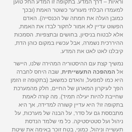
וראיות – דרך המדע. בתקופה זו המדע החל טוען
למעמדו הבלתי מעורער כשוטר האמת (ובכך
כמובן העלה את חמתה של הכנסייה). האדם
הפשוט עדיין לא אמור לחקור לבדו את האמת,
אלא לבטוח בניסיון, בחושים ובתצפיות. הסמכות
ההיררכית נשמרה, אבל עכשיו במקום כוהן הדת,
קיבלנו לאט לאט את המדע.
נמשיך קצת עם ההיסטוריה המהירה שלנו, היישר
אל
המהפכה התעשייתית
, שבה היחס לחברה
היא כמו למפעל, והאדם כמשאב (בתקופה זו הזמן
הפך לעיקרון המארגן של החיים, חלק מהמערכת
שחייבת להיות יעילה תמיד). מה קורה לאמת
בתקופה זו? היא עדיין קשורה למדידה, אך היא
מתבססת גם על סדר, על הבנה של מערכות, על
ניהול ועל סטטיסטיקה. כל מי שלמד הנדסת
תעשייה וניהול, כמוני, בטח זוכר באימה את שיטת