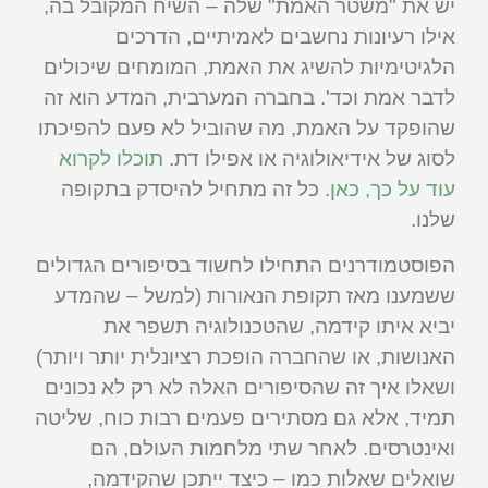
יש את "משטר האמת" שלה – השיח המקובל בה,
אילו רעיונות נחשבים לאמיתיים, הדרכים
הלגיטימיות להשיג את האמת, המומחים שיכולים
לדבר אמת וכד'. בחברה המערבית, המדע הוא זה
שהופקד על האמת, מה שהוביל לא פעם להפיכתו
לסוג של אידיאולוגיה או אפילו דת.
תוכלו לקרוא
עוד על כך, כאן
. כל זה מתחיל להיסדק בתקופה
שלנו.
הפוסטמודרנים התחילו לחשוד בסיפורים הגדולים
ששמענו מאז תקופת הנאורות (למשל – שהמדע
יביא איתו קידמה, שהטכנולוגיה תשפר את
האנושות, או שהחברה הופכת רציונלית יותר ויותר)
ושאלו איך זה שהסיפורים האלה לא רק לא נכונים
תמיד, אלא גם מסתירים פעמים רבות כוח, שליטה
ואינטרסים. לאחר שתי מלחמות העולם, הם
שואלים שאלות כמו – כיצד ייתכן שהקידמה,