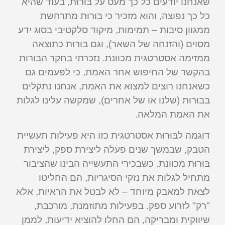
שאנחנו יודעים כל כך מעט על בּוּרוּת, בעוד שהיא
כל כך נפוצה, והוא מזכיר כי בּוּרוּת מתרחשת
ממגוון סיבות – תמימות, מיקוד סלקטיבי בסוג ידע
מסוים (והזנחה של השאר), וגם בּוּרוּת כתוצאה
ממזימה אסטרטגית מכוונת. נזכרתי בחקר הבּוּרוּת
בהקשר של החיפוש אחר האמת, כי לפעמים גם
כשאנחנו רוצים למצוא את האמת, אנחנו נתקלים
בבּוּרוּת (שלנו או של אחרים), שמקשה עלינו לגלות
את האמת המלאה.
דוגמה לבּוּרוּת אסטרטגית כזו היא פעילות תעשיית
הטבק, שבמשך שנים פעלה ליצירת ספק, ליצירת
בּוּרוּת מכוונת. כשבכירי התעשייה הבינו שהציבור
מתחיל לגלות את נזקי הסיגריות, הם החליטו
לצאת למאבק מיוחד – לא לבטל את הראיות, אלא
"רק" לזרוע ספק. בפעילות מתוזמנת, מורכבת,
שיווקית ומבריקה, הם החלו להוציא ידיעות, לממן