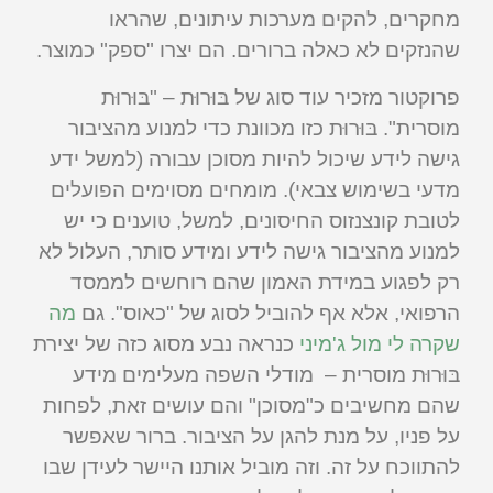
מחקרים, להקים מערכות עיתונים, שהראו
שהנזקים לא כאלה ברורים. הם יצרו "ספק" כמוצר.
פרוקטור מזכיר עוד סוג של בּוּרוּת – "בּוּרוּת
מוסרית". בּוּרוּת כזו מכוונת כדי למנוע מהציבור
גישה לידע שיכול להיות מסוכן עבורה (למשל ידע
מדעי בשימוש צבאי). מומחים מסוימים הפועלים
לטובת קונצנזוס החיסונים, למשל, טוענים כי יש
למנוע מהציבור גישה לידע ומידע סותר, העלול לא
רק לפגוע במידת האמון שהם רוחשים לממסד
הרפואי, אלא אף להוביל לסוג של "כאוס". גם
מה
שקרה לי מול ג'מיני
כנראה נבע מסוג כזה של יצירת
בּוּרוּת מוסרית – מודלי השפה מעלימים מידע
שהם מחשיבים כ"מסוכן" והם עושים זאת, לפחות
על פניו, על מנת להגן על הציבור. ברור שאפשר
להתווכח על זה. וזה מוביל אותנו היישר לעידן שבו