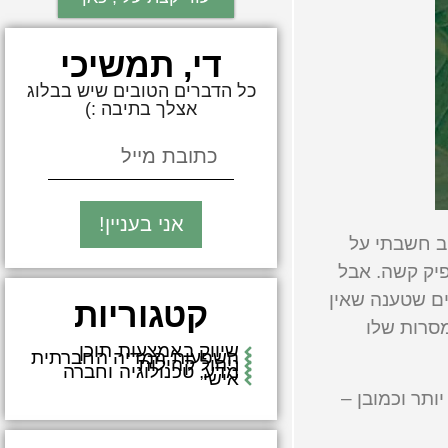
די, תמשיכי
כל הדברים הטובים שיש בבלוג
אצלך בתיבה :)
אני בעניין!
ב חשבתי על
יק קשה. אבל
ים שטענה שאין
קטגוריות
סרות שלו
שיווק באמצעות תוכן
השפעות המדיה החברתית
ניהול קהילות
מדע, טכנולוגיה וחברה
אישי
ותר וכמובן –