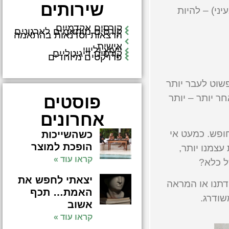
שירותים
ני) – להיות
קורסים אקדמיים
קורסים מותאמים לארגונים
הרצאות וסדנאות בהתאמה
אישית
ייעוץ וליווי
קורסים דיגיטליים
פרויקטים מיוחדים
פשוט לעבר יותר
פוסטים
ר יותר – יותר
אחרונים
חופש. כמעט אי
כשהשייכות
הופכת למוצר
צמנו יותר,
קראו עוד »
ל כלא?
יצאתי לחפש את
דתנו או המראה
האמת… תכף
שודרג.
אשוב
קראו עוד »