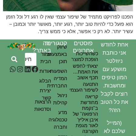
הפכנו לפרויקט מתמיד של שיפור עצמי שאין לו רגע דל וכל הזמן
הוא פועל כדי להיות טוב יותר, רגוע יותר, מאושר יותר וכמובן –
עשיר יותר. לא רק כי אפשר, אלא כי ממש צריך.
פוסטים
קטגוריות
מה
אחת לחודש
שיווק
אחרונים
באתר?
אני כותבת
כשהשייכות
באמצעות
עמוד
הופכת למוצר
ניוזלטר
תוכן
הבית
יצאתי לחפש
מושקע עם
השפעות
אודות
את האמת…
המון טיפים
תכף אשוב
המדיה
הבלוג
התנועה
ומחשבות.
החברתית
לשיפור העצמי
יצירת
רוצים לקבל
ניהול
קריאה
קשר
את כל הטוב
הרצאות
מחודשת
קהילות
ב"נקמת
וסדנאות
הזה?
מדע
הרפואה" של
איבן איליץ'
טכנולוגיה
(המייל
לאור מגפת
וחברה
שלכם לא
הקורונה