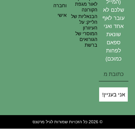
(המייל
לאור מגפת
וחברה
שלכם לא
הקורונה
אישי
הבנאליות של
עובר לאף
הלייק: על
אחד ואני
העיוורון
המוסרי של
שונאת
הגורואים
ספאם
ברשת
לפחות
כמוכם)
אני בעניין!
© 2026 כל הזכויות שמורות לגיל מרטנס