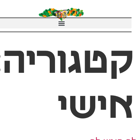
טגוריה:
ישי