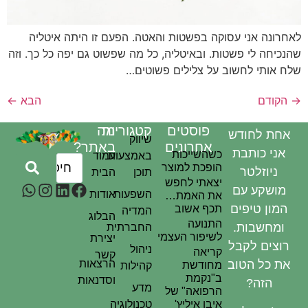
רונה אני עסוקה בפשטות והאטה. הפעם זו היתה איטליה
כיחה לי פשטות. ובאיטליה, כל מה שפשוט גם יפה כל כך. וזה
 אותי לחשוב על צלילים פשוטים…
קודם
הבא
←
פוסטים
קטגוריות
מה
חת לחודש
שיווק
אחרונים
באתר?
אני כותבת
כשהשייכות
באמצעות
עמוד
הופכת למוצר
ניוזלטר
תוכן
הבית
יצאתי לחפש
מושקע עם
השפעות
אודות
את האמת…
המון טיפים
תכף אשוב
המדיה
הבלוג
התנועה
ומחשבות.
החברתית
לשיפור העצמי
יצירת
וצים לקבל
ניהול
קריאה
קשר
ת כל הטוב
הרצאות
מחודשת
קהילות
ב"נקמת
וסדנאות
הזה?
מדע
הרפואה" של
איבן איליץ'
טכנולוגיה