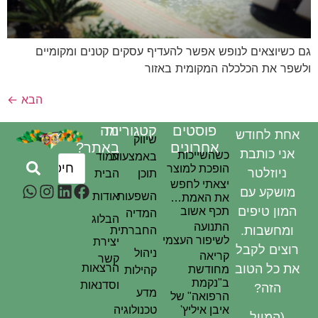
כשיוצאים לנופש אפשר להעדיף עסקים קטנים ומקומיים
פר את הכלכלה המקומית באזור
הבא
←
פוסטים
קטגוריות
מה
חת לחודש
שיווק
אחרונים
באתר?
אני כותבת
כשהשייכות
באמצעות
עמוד
הופכת למוצר
ניוזלטר
תוכן
הבית
יצאתי לחפש
מושקע עם
השפעות
אודות
את האמת…
המון טיפים
תכף אשוב
המדיה
הבלוג
התנועה
ומחשבות.
החברתית
לשיפור העצמי
יצירת
וצים לקבל
ניהול
קריאה
קשר
ת כל הטוב
הרצאות
מחודשת
קהילות
ב"נקמת
וסדנאות
הזה?
מדע
הרפואה" של
איבן איליץ'
טכנולוגיה
(המייל