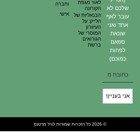
לאור מגפת
וחברה
שלכם לא
הקורונה
אישי
הבנאליות של
עובר לאף
הלייק: על
אחד ואני
העיוורון
המוסרי של
שונאת
הגורואים
ספאם
ברשת
לפחות
כמוכם)
אני בעניין!
© 2026 כל הזכויות שמורות לגיל מרטנס