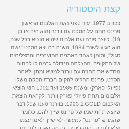
קצת היסטוריה
כבר ב 1977, עוד לפני צאת האלבום הראשון,
פרינס חתם על הסכם עם וורנר (הוא היה אז בן
19). כיוצר פורה ועם אלבום שהוא הוציא בכל שנה,
הוא הגיע לשנת 1984, השנה בה יצא הסרט "גשם
סגול", וסומן כאחד האמנים המוערכים והמצליחים
של התקופה. ההצלחה הגדולה גרמה לו לפתוח
מחדש את החוזה עם וורנר למשא ומתן. לאחר
הסרט, פרינס החליט להקים חברת הפקה משלו
(פייזלי פארק) ומשנת 1985 ועד 1992 הוא הוציא
אלבומים תחת פייזלי פארק וורנר. לקראת הוצאת
האלבום GOLD ב 1993, בוורנר טענו שכל דבר
שיוצא תחת שמו של פרינס שייך להם, כלומר
שהמותג "פרינס" למעשה לא שייך לאמן עצמו
אלא לחברת התקליטים. זה מה שגרם לפרינס