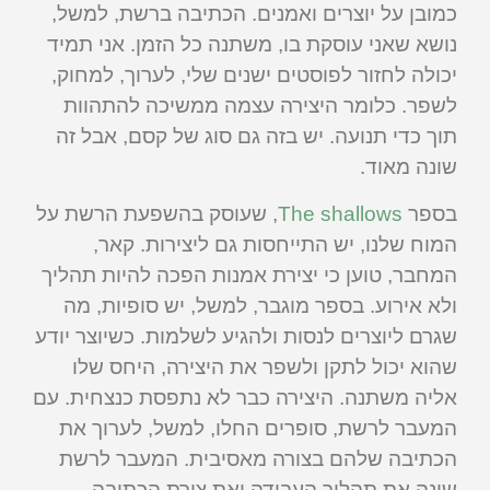
כמובן על יוצרים ואמנים. הכתיבה ברשת, למשל,
נושא שאני עוסקת בו, משתנה כל הזמן. אני תמיד
יכולה לחזור לפוסטים ישנים שלי, לערוך, למחוק,
לשפר. כלומר היצירה עצמה ממשיכה להתהוות
תוך כדי תנועה. יש בזה גם סוג של קסם, אבל זה
שונה מאוד.
בספר
The shallows
, שעוסק בהשפעת הרשת על
המוח שלנו, יש התייחסות גם ליצירות. קאר,
המחבר, טוען כי יצירת אמנות הפכה להיות תהליך
ולא אירוע. בספר מוגבר, למשל, יש סופיות, מה
שגרם ליוצרים לנסות ולהגיע לשלמות. כשיוצר יודע
שהוא יכול לתקן ולשפר את היצירה, היחס שלו
אליה משתנה. היצירה כבר לא נתפסת כנצחית. עם
המעבר לרשת, סופרים החלו, למשל, לערוך את
הכתיבה שלהם בצורה מאסיבית. המעבר לרשת
שינה את תהליך העבודה ואת צורת הכתיבה.