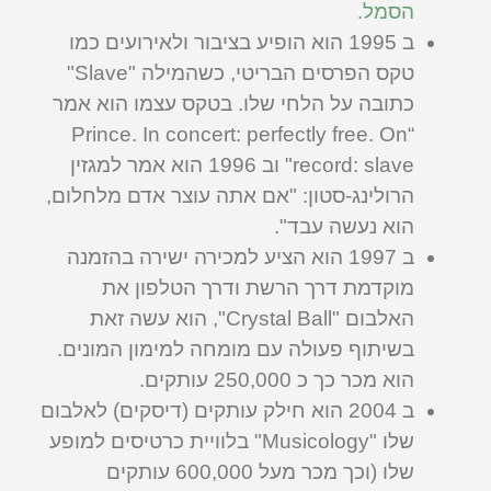
הסמל.
ב 1995 הוא הופיע בציבור ולאירועים כמו
טקס הפרסים הבריטי, כשהמילה "Slave"
כתובה על הלחי שלו. בטקס עצמו הוא אמר
“Prince. In concert: ­perfectly free. On
record: slave" וב 1996 הוא אמר למגזין
הרולינג-סטון: "אם אתה עוצר אדם מלחלום,
הוא נעשה עבד".
ב 1997 הוא הציע למכירה ישירה בהזמנה
מוקדמת דרך הרשת ודרך הטלפון את
האלבום "Crystal Ball", הוא עשה זאת
בשיתוף פעולה עם מומחה למימון המונים.
הוא מכר כך כ 250,000 עותקים.
ב 2004 הוא חילק עותקים (דיסקים) לאלבום
שלו "Musicology" בלוויית כרטיסים למופע
שלו (וכך מכר מעל 600,000 עותקים