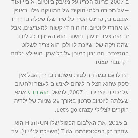
ב 2007 פרינס הכריז על מאבק ביוטיוב, איביי ועוד
– על מכירה בלתי חוקית של המוזיקה שלו. באופן
אובססיבי, פרינס הסיר כל שיר שלו שעלה בדרך זו
או אחרת ליוטיוב. זה היה די קשוח למעריצים, אבל
זה היה צעד מוערך וחשוב. הוא האמין בכל ליבו
שהמוזיקה שלו שייכת לו ולכן הוא צריך לשלוט
בהפצתה. וזה נכון כמובן על כל אמן. הוא לא נלחם
רק עבור עצמו.
היו לו גם כמה החלטות משונות בדרך, אבל אין
ספק שהוא הצליח לגרום לאנשים לעצור ולחשוב
על זכויות יוצרים. ב 2007, למשל,
הוא תבע
אמא
שעלתה ליוטיוב סרטון באורך 29 שניות של ילדיה
רוקדים לצלילי Let's go crazy.
ב 2015, את האלבום הכפול שלו HitnRUN הוא
שחרר רק בפלטפורמה Tidal (השייכת לג'יי זי). עד