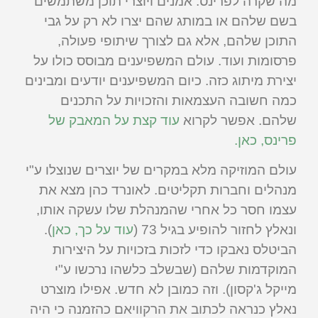
מה שקרה לפרינס. אמנים ויוצרי תוכן משתמשים
בשם שלהם או במותג שהם יצרו לא רק על גבי
התוכן שלהם, אלא גם לצורך שיתופי פעולה,
פרסומות ועוד. עולם המשפיענים מבוסס כולו על
יצירת מיתוג כזה. כיום המשפיענים יודעים ומבינים
כמה חשובה העצמאות והזכויות על התכנים
שלהם. אפשר לקרוא
עוד קצת על המאבק של
פרינס, כאן.
עולם המוזיקה מלא במקרים של יוצרים שנוצלו ע"י
מנהלים וחברות תקליטים. לאונרד כהן מצא את
עצמו חסר כל אחרי שהמנהלת שלו עשקה אותו,
ונאלץ לחזור להופיע בגיל 73 (
עוד על כך, כאן
).
הביטלס נאבקו כדי לזכות בזכויות על היצירות
המוקדמות שלהם (שבשלב כלשהו נרכשו ע"י
מייקל ג'קסון). וזה כמובן לא חדש. אפילו מוצרט
נאלץ כנראה לכתוב את הרקוויאם כהזמנה כי היה