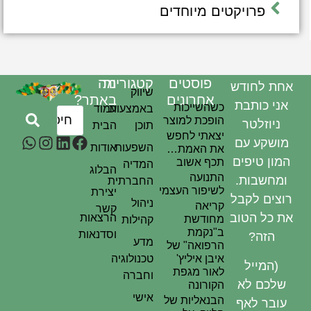
פרויקטים מיוחדים
פוסטים
קטגוריות
מה
אחת לחודש
שיווק
אחרונים
באתר?
אני כותבת
כשהשייכות
באמצעות
עמוד
הופכת למוצר
ניוזלטר
תוכן
הבית
יצאתי לחפש
מושקע עם
השפעות
אודות
את האמת…
המון טיפים
תכף אשוב
המדיה
הבלוג
התנועה
ומחשבות.
החברתית
לשיפור העצמי
יצירת
רוצים לקבל
ניהול
קריאה
קשר
את כל הטוב
הרצאות
מחודשת
קהילות
ב"נקמת
וסדנאות
הזה?
מדע
הרפואה" של
איבן איליץ'
טכנולוגיה
(המייל
לאור מגפת
וחברה
שלכם לא
הקורונה
אישי
הבנאליות של
עובר לאף