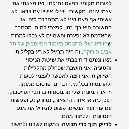
לפורום מקומי. כמעט נחנקתי. ואז מצאתי את
עצמי עונה "תקשיבי, יש לי אישיו עם וידאו. לא
עשיתי אף פעם ואני לא מתחברת לזה. אז
התשובה היא כן". זהו, קפצתי למים. מסתבר
שהאדמה לא נפערה והשמיים לא נפלו למרות
ש
הוידאו שלי התנוסס בעמוד הפייסבוק של תל
אביב הירוקה
. זה היה תרגיל לא רע בקלילות.
מאז ומתמיד חיבבתי את
שיטת הניסוי
והטעיה
. אני חושבת שכחלק מהקלילות
השיווקית, אני רוצה לאפשר לעצמי לטעות
ולהתנסות בכל מיני דברים. פרסום ממומן,
וידאו, תמונות שלי מתנוססות ברחבי הפייסבוק,
תוכן כזה או אחר, הרצאות, נטוורקינג, ופגישות
עם עוד ועוד אנשים. פשוט להגדיל את מנעד
הנסיונות, וללמוד מהם.
לדייק תוך כדי תנועה
. במקום לשבת ולחשוב