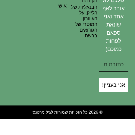
שלכם לא
הקורונה
אישי
הבנאליות של
עובר לאף
הלייק: על
אחד ואני
העיוורון
המוסרי של
שונאת
הגורואים
ספאם
ברשת
לפחות
כמוכם)
אני בעניין!
© 2026 כל הזכויות שמורות לגיל מרטנס