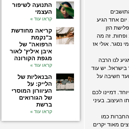
התנועה לשיפור
העצמי
התושבים
קראו עוד »
יום אחד הגיע
פלישת הזן
קריאה מחודשת
ופחות. זה מה
ב"נקמת
נסגר. אולי אז
הרפואה" של
איבן איליץ' לאור
מגפת הקורונה
יע לנו הרבה
קראו עוד »
בישראל. יש עוד
ועד חשיבה על
הבנאליות של
הלייק: על
העיוורון המוסרי
חד. דמיינו לכם
של הגורואים
 העיצוב. בעיני
ברשת
קראו עוד »
החברות כמו
ים מאוד יקרים