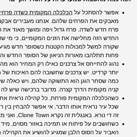
אפשר להסתכל על
הכלכלה המקומית כשדה פרחי
מאבקים את הפרחים שלהם. אנחנו מעבירים אבקנים 
פרח חדש לשדה. פרח גדול ויפה ומושך מאוד את המ
החדש הזה מחלישה את הזנים המקומיים, כי מי שד
שקורה למשל למכולות הקטנות כשסופר חדש מגיע ל
פחות תתלהבו מאורות הניאון של הסופר החדש והזו
נהוג להתייחס אל צרכנים כאילו רק המחיר הוא מה
יותר קרדיט. יש צרכנים שחשובה להם האיכות של 
כמה שסחר הוגן הוא התשוקה שלהם, ויש כאלה שלא
קניה מקומית הדרך קצרה. מדובר ברכישה שיש לה א
כשהכלכלה המקומית פורחת, כל קהילה נראית אחרת –
שכל עיר נראית אותו הדבר. אי אפשר להבחין בין רח
זה די נורא. באנגלית זה נקרא Clone Town, ואני מאוד מקווה שהרובע שלי לא יהפוך לכזה לעולם.
כשחושבים על פיתוח או תמיכה באזור מסוים, מיד 
האביר על הסוס הלבן שמגיע להושיע את הקהילה ה