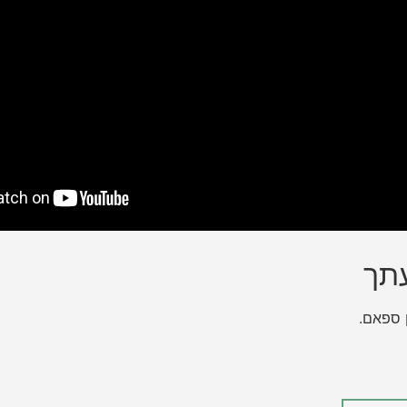
תך
ן ספאם.