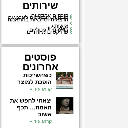
שירותים
קורסים אקדמיים
קורסים מותאמים לארגונים
הרצאות וסדנאות בהתאמה
אישית
ייעוץ וליווי
קורסים דיגיטליים
פרויקטים מיוחדים
פוסטים
אחרונים
כשהשייכות
הופכת למוצר
קראו עוד »
יצאתי לחפש את
האמת… תכף
אשוב
קראו עוד »