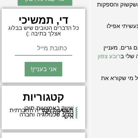
שקשוק והספקות
די, תמשיכי
עשיתי אפילו
כל הדברים הטובים שיש בבלוג
אצלך בתיבה :)
גרים. מעניין
 שלי ב
רובע צפון
אני בעניין!
ל מי שקורא את
קטגוריות
שיווק באמצעות תוכן
השפעות המדיה החברתית
ניהול קהילות
מדע, טכנולוגיה וחברה
אישי