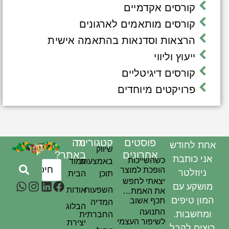
קורסים אקדמיים
קורסים מותאמים לארגונים
הרצאות וסדנאות בהתאמה אישית
ייעוץ וליווי
קורסים דיגיטליים
פרויקטים מיוחדים
פוסטים
קטגוריות
מה
אחת לחודש
שיווק
אחרונים
באתר?
אני כותבת
כשהשייכות
באמצעות
עמוד
הופכת למוצר
ניוזלטר
תוכן
הבית
יצאתי לחפש
מושקע עם
השפעות
אודות
את האמת…
המון טיפים
תכף אשוב
המדיה
הבלוג
התנועה
ומחשבות.
החברתית
לשיפור העצמי
יצירת
רוצים לקבל