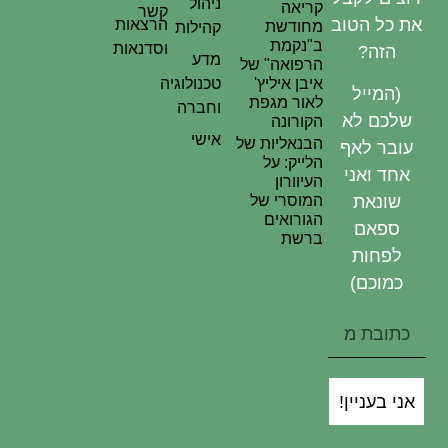
ניהול
קריאה
קשר
את כל הטוב
הרצאות
מחודשת
קהילות
ב"נקמת
וסדנאות
הזה?
מדע
הרפואה" של
איבן איליץ'
טכנולוגיה
(המייל
לאור מגפת
וחברה
שלכם לא
הקורונה
אישי
הבנאליות של
עובר לאף
הלייק: על
אחד ואני
העיוורון
המוסרי של
שונאת
הגורואים
ספאם
ברשת
לפחות
כמוכם)
אני בעניין!