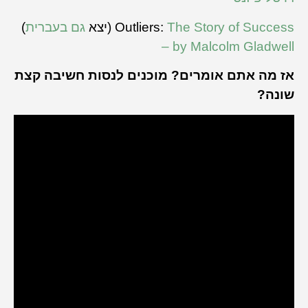
The Story of Success
) Outliers:
(יצא
גם בעברית
– b
y
Malcolm Gladwell
אז מה אתם אומרים? מוכנים לנסות חשיבה קצת
שונה?