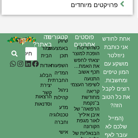
פרויקטים מיוחדים
פוסטים
קטגוריות
מה
אחת לחודש
שיווק
אחרונים
באתר?
אני כותבת
כשהשייכות
באמצעות
עמוד
הופכת למוצר
ניוזלטר
תוכן
הבית
יצאתי לחפש
מושקע עם
השפעות
אודות
את האמת…
המון טיפים
תכף אשוב
המדיה
הבלוג
התנועה
ומחשבות.
החברתית
לשיפור העצמי
יצירת
רוצים לקבל
ניהול
קריאה
קשר
את כל הטוב
הרצאות
מחודשת
קהילות
ב"נקמת
וסדנאות
הזה?
מדע
הרפואה" של
איבן איליץ'
טכנולוגיה
(המייל
לאור מגפת
וחברה
שלכם לא
הקורונה
אישי
הבנאליות של
עובר לאף