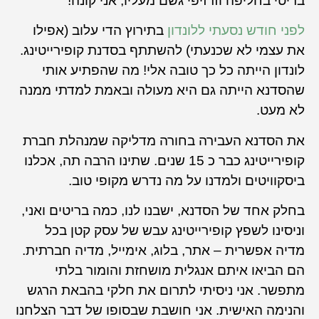
בריטי בחליפה וזרזיפי גשם מעליו, אני קונה!
לפני חודש נסעתי ללונדון
בתירוץ הדי עלוב (אפילו
את עצמי לא שכנעתי) להשתתף בסדנת קופירייטינג.
לונדון הייתה כל כך טובה אלי! מה שהפתיע אותי
שהסדנא הייתה גם היא מעולה ובאמת למדתי ממנה
לא מעט.
את הסדנא העבירה בחורה מדליקה שמנהלת חברת
קופירייטינג כבר כ 15 שנים. שתינו הרבה תה, אכלנו
ביסקוויטים ולמדנו על מה נדרש מקופי טוב.
בחלק אחד של הסדנא, ישבנו לנו, כמה בריטים ואני,
וניסינו לשפץ קופירייטינג עבש של עסק קטן בכל
מדיה אפשרית – אתר, בלוג, אימייל, מדיה חברתית.
הם הביאו איתם אנגלית מושחזת והומור בלתי
מתפשר. אני ניסיתי לתרום את חלקי בהבאת הרגש
והנימה האישית. אני חושבת שבסופו של דבר הצלחנו