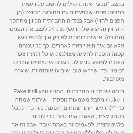
במצב "טבעי" אנחנו רגילים לחשוב על רגשות
כמשהו פנימי שלפעמים גם מתורגם החוצה (מן
הפנים לחוץ) אבל במדיה החברתית הכיוון מתהפך
– החוץ (הייצוג של הרגש) מתחיל לעצב את הפנים
(החוויה). אנשים בוחרים לא רק איך לבטא רגש,
אלא גם איך הוא ייראה לאחרים. כך כל שמחה
קטנה הופכת לחגיגה מצולמת או כל דמעת צער
הופכת למופע קורע לב. רגעים אינטימיים עוברים
"בימוי" כדי שייראו טוב, שיביעו אותנטיות, שיגררו
מעורבות.
נדמה שבמדיה החברתית, המוטו Fake it till you
make it מקבל משמעות נוספת – שיתוף שמחה
כדי "להרגיש" יותר שמחים, הפגנת כוח כדי לקבל
בטחון עצמי, הפגנת אותנטיות כדי לזכות
בלגיטימציה. לפעמים זה באמת עובד, אבל זה אף
פעם לא מלא ללא החוויה הרגשית השלמה עצמה.