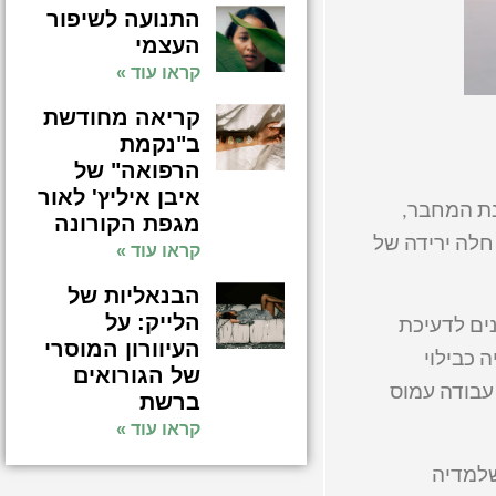
התנועה לשיפור
העצמי
קראו עוד »
קריאה מחודשת
ב"נקמת
הרפואה" של
איבן איליץ' לאור
נת המחבר,
מגפת הקורונה
דרניות שינתה את הריטואל של הביחד, והיום יש יותר ויותר חוויות שנחוות לבד. בארה"ב, משנת 2003 ועד 2023 חלה ירידה של
קראו עוד »
הבנאליות של
הלייק: על
 70 נראו סימנים לדעיכת
העיוורון המוסרי
 כבילוי
של הגורואים
 עבודה עמוס
ברשת
קראו עוד »
שלמדיה