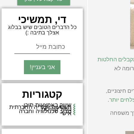
די, תמשיכי
כל הדברים הטובים שיש בבלוג
אצלך בתיבה :)
קבלים החלטות
אני בעניין!
תרומה לא
ם חיצוניים,
קטגוריות
לחים יותר
.
שיווק באמצעות תוכן
השפעות המדיה החברתית
ניהול קהילות
מדע, טכנולוגיה וחברה
אישי
רך משפחה