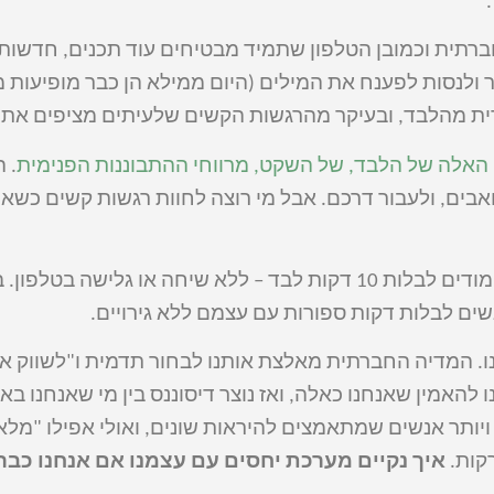
ברתית וכמובן הטלפון שתמיד מבטיחים עוד תכנים, חדשות,
ולנסות לפענח את המילים (היום ממילא הן כבר מופיעות מ
ית מהלבד, ובעיקר מהרגשות הקשים שלעיתים מציפים את 
 האלה של הלבד, של השקט, מרווחי ההתבוננות הפנימית
. 
אבים, ולעבור דרכם. אבל מי רוצה לחוות רגשות קשים כש
במסגרת שיעור שהעברתי לא מזמן, ביקשתי מחבריי ללימודים לבלות 10 דקות לבד – ללא שיחה א
ים לבלות דקות ספורות עם עצמם ללא גירויים.
ו. המדיה החברתית מאלצת אותנו לבחור תדמית ו"לשווק א
אמין שאנחנו כאלה, ואז נוצר דיסוננס בין מי שאנחנו באמ
 ויותר אנשים שמתאמצים להיראות שונים, ואולי אפילו "מלא
רקות.
איך נקיים מערכת יחסים עם עצמנו אם אנחנו כבר 