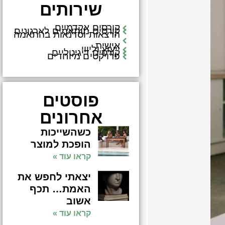
שירותים
קורסים אקדמיים
קורסים מותאמים לארגונים
הרצאות וסדנאות בהתאמה
אישית
ייעוץ וליווי
קורסים דיגיטליים
פרויקטים מיוחדים
פוסטים
אחרונים
כשהשייכות
הופכת למוצר
קראו עוד »
יצאתי לחפש את
האמת… תכף
אשוב
קראו עוד »