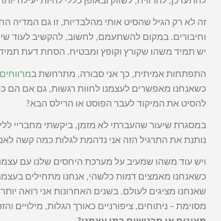
להתעדכן, להרוויח, לשווק ובאופן כללי להיות יעילה יותר.
זה לא רק הגיל שהסיט אותי מהלבדיות, זו גם המדיה הח
וחיבורים. במקום להשתעמם, לחשוב, להקשיב לעוד שיר 
יש תמיד משהו שקורץ וקופץ ומבטיח. הסחת דעת תמיד
התפתחות אמיתית, כך אני סבורה, מתרחשת ב
מרווחים
כשאנחנו מאפשרים לעצמנו לחוות רגשות, גם אם הם כו
להסיט את המיקוד לעבר הפוסט או הרילס הבא?
נותנת את התרגיל הזה אני נדהמת לגלות כמה קשה לאנש
ויש עוד משהו שמעיב על מערכת היחסים שלנו עם עצמנ
כשאנחנו מאמצים דמות כלשהי, אנחנו מתחילים בעצמנו לה
שאנחנו מציגים לעולם. בשנים האחרונות אני רואה יותר
מסוימת – ניתוחים, ציפורניים כאורך הגלות, מילויים והז