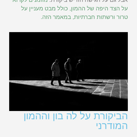
על הצד היפה של ההמון, כולל מבט מעניין על
טרור ורשתות חברתיות, במאמר הזה.
הביקורת על לה בון וההמון
המודרני