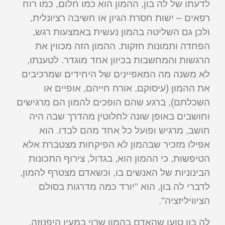
לדעתו של לה בון, ההמון הוא כמו חלום, כמו רוח
רפאים – ישות חסרת הגיון או חשיבה רציונלית,
ולכן גם השליטה בהמון נעשית באמצעות רגש,
הפחדה ותמונות חזקות. ההמון הזה מכווין את
הרגשות והמחשבות בכיוון אחד מוגדר. לטענתו,
לא משנה מה המאפיינים של היחידים שמרכיבים
את ההמון (עיסוקם, אורח חייהם, אופיים או
השכלתם), ברגע שהם הופכים להמון הם מרגישים
וחושבים באופן שונה לחלוטין מהדרך שבה היה
חושב, מרגיש ופועל כל אחד מהם לבדו. הוא
אפילו מזכיר שבהמון לא הפיקחות מצטברת אלא
הטיפשות, כי ההמון הוא, בגדול, צירוף התכונות
הבינוניות של האנשים בו, וכשאדם מצטרף להמון,
לדברי לה בון, הוא "יורד כמה מדרגות בסולם
הציוויליזציה".
לה בון טוען שהאדם בהמון שרוי במעין היפנוזה.