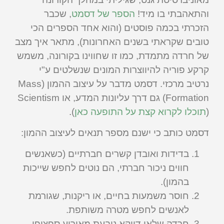
והתאהבתי בו מיד!
הספר של דסמט
, שכבר
הזכרתי בכמה פוסטים (והוא אחד הספרים הכי
טובים שקראתי בשנים האחרונות), מתאר איך מצב
של חרדה מתמדת, כמו זו שחווינו בקורונה, משמש
קרקע פוריה להיווצרות המונים שנשלטים ע"י
נרטיב מרכזי. דסמט מדבר על עיצוב ההמון (Mass
Formation) גם דרך עליונות המדע, או Scientism
(
תוכלו לקרוא קצת על התופעה כאן
).
דסמט כותב כי ישנם מספר תנאים לעיצוב ההמון:
בדידות ואובדן קשרים חברתיים (כשאנשים
חווים ניכור חברתי, הם נוטים לחפש שייכות
בהמון).
חוסר משמעות בחיים, או ריקנות, שגורמת
לאנשים לחפש מטרה משותפת.
חרדה שלאו דווקא נובעת מאירוע ספציפי,