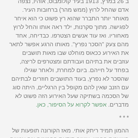
ב 26 במרץ, 1913 בעיר קולומבוס, אוהיו, נצפה
אדם שהחל לרוץ (ממש מהר) ברחובות העיר.
מאוחר יותר התברר שהוא רץ פשוט כי הוא איחר
לפגישה. מתוך סקרנות, ילד ראה אותו והחל לרוץ
מאחוריו. ואז עוד אנשים הצטרפו. כבדיחה, אחד
מהם צעק "הסכר נפרץ". מאותו הרגע אפשר לתאר
את האירוע ככאוס מוחלט שבו מאות תושבים
עוזבים את בתיהם ועבודתם ומצטרפים לריצה,
בפחד על חייהם. ביום למחרת, ולאחר שגילו
שהסכר לא נפרץ, בעוד התושבים חוזרים לבתיהם
עם הזנב שאין להם מקופל בין הרגליים, היתה סוג
של הסכמה בשתיקה שעל האירוע הזה פשוט לא
מדברים.
אפשר לקרוא על הסיפור, כאן.
* * *
ההמון תמיד ריתק אותי. מאז הקורונה תופעות של