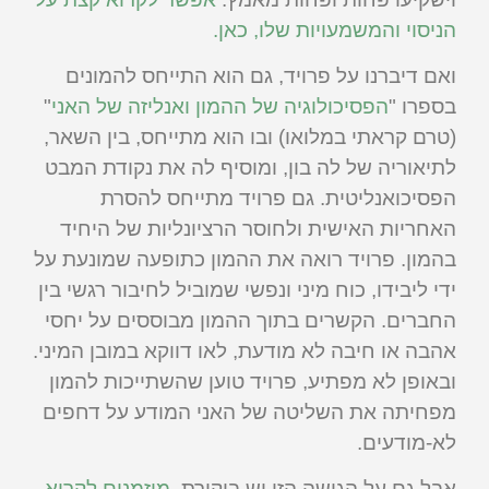
הניסוי והמשמעויות שלו, כאן.
ואם דיברנו על פרויד, גם הוא התייחס להמונים
בספרו "
הפסיכולוגיה של ההמון ואנליזה של האני
"
(טרם קראתי במלואו) ובו הוא מתייחס, בין השאר,
לתיאוריה של לה בון, ומוסיף לה את נקודת המבט
הפסיכואנליטית. גם פרויד מתייחס להסרת
האחריות האישית ולחוסר הרציונליות של היחיד
בהמון. פרויד רואה את ההמון כתופעה שמונעת על
ידי ליבידו, כוח מיני ונפשי שמוביל לחיבור רגשי בין
החברים. הקשרים בתוך ההמון מבוססים על יחסי
אהבה או חיבה לא מודעת, לאו דווקא במובן המיני.
ובאופן לא מפתיע, פרויד טוען שהשתייכות להמון
מפחיתה את השליטה של האני המודע על דחפים
לא-מודעים.
אבל גם על הגישה הזו יש ביקורת.
מוזמנים לקרוא