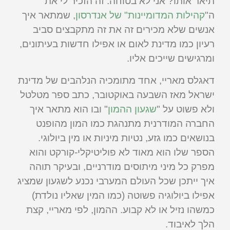
תיאר אותו? אני לא בטוחה. זה הזכיר לי את
ה"
קהילות המדומיינות" של אנדרסון
, שמתאר איך
אנשים שלא מכירים זה את זה מתקבצים סביב
רעיון כמו מדינת לאום או אפילו חדשות בעיתונים,
ומרגישים שייכים אליו.
דאגלס מאריי, אחד מתומכיה הנלהבים של מדינת
ישראל מאז השבעה באוקטובר, כתב ספר מטלטל
ולא פשוט על "
שגעון ההמון
" ובו הוא מתאר איך
החברה המודרנית מתנהגת כמו המון מהופנט
בנושאים כמו גזע, נטיות מיניות או מין ביולוגי.
הספר שלו הוא מאוד לא פוליטיקלי-קורקט והוא
מפרק כל מיני מיתוסים מודרניים, ובעיקר תוהה
איך ייתכן שכל העולם המערבי נכנע לשגעון שמציג
אפילו ביולוגיה פשוטה (כמו המין שאליו נולדת)
כמשהו נזיל או לא קבוע. ההמון, לפי מאריי, קצת
הלך לאיבוד.