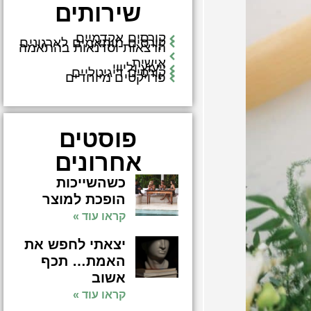
שירותים
קורסים אקדמיים
קורסים מותאמים לארגונים
הרצאות וסדנאות בהתאמה
אישית
ייעוץ וליווי
קורסים דיגיטליים
פרויקטים מיוחדים
פוסטים
אחרונים
כשהשייכות
הופכת למוצר
קראו עוד »
יצאתי לחפש את
האמת… תכף
אשוב
קראו עוד »