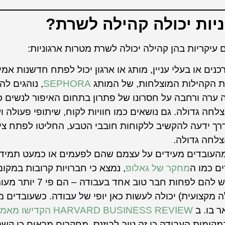
יות יכולה קהילה לשרת?
ים או בעלי עניין, מותג או ארגון יכול לפתח חדשנות אמ
ת הקהילות המוצלחות, של המותג
SEPHORA
, נוהגים ל
 ערה ורחבה על חסרונו של פתרון בתחום האיפור לנשים כה
 גדולה. גם נושאים כמו חוויות לקוח, שיתופי פעולה ועו
ך ידעה להקשיב ללקוחות חובבי הטבע, החליטו לפתח ציו
צלחה גדולה.
דעתם ש 50% מהעובדים מעידים על עצמם שהם לפעמים או כמעט תמ
ם כמו ה
מחקר של גאלופ
, נמצא כי חברויות קרובות במקו
את שביעות הרצון של העובדים ב 50%. עובד
 מקצועית) יכולה לעשות כאן יופי של עבודה. כשעובדים מ
ר בו. ב
ARVARD BUSINESS REVIEW
מקומות העבודה כי זה טוב לביזנס. מחקרים מראים כי קשר