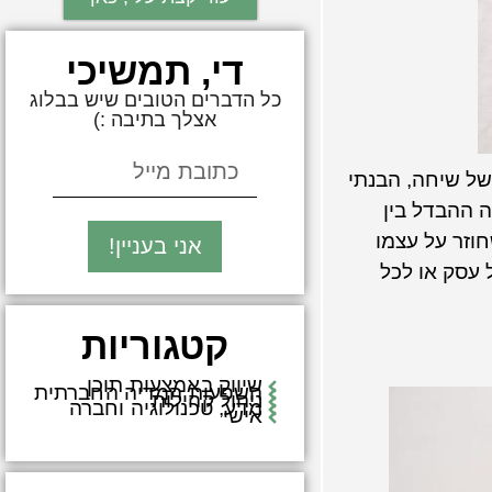
די, תמשיכי
כל הדברים הטובים שיש בבלוג
אצלך בתיבה :)
של שיחה, הבנתי
ה ההבדל בין
וזר על עצמו
אני בעניין!
 עסק או לכל
קטגוריות
שיווק באמצעות תוכן
השפעות המדיה החברתית
ניהול קהילות
מדע, טכנולוגיה וחברה
אישי