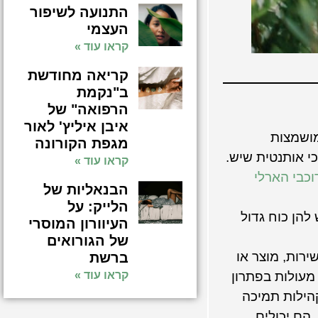
התנועה לשיפור
העצמי
קראו עוד »
קריאה מחודשת
ב"נקמת
הרפואה" של
איבן איליץ' לאור
מושמצות
מגפת הקורונה
כי אותנטית שיש.
קראו עוד »
וכבי הארלי
הבנאליות של
הלייק: על
 להן כוח גדול
העיוורון המוסרי
של הגורואים
ירות, מוצר או
ברשת
קראו עוד »
 מעולות בפתרון
קהילות תמיכה
 הם יכולים