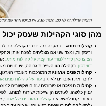
הקמת קהילה זה לא כמו הכנת עוגה. אין מתכון אחד שמתאים 
מהן סוגי הקהילות שעסק יכול 
קהילות מותג
– במקרה כזה חברי הקהילה הם לרוב
וריסקיות, ומצד שני אם מצליחים לפצח אותן ולהקי
הציצו כאן כדי ללמוד עוד קצת על קהילות מותג
. א
דווידסון
. בקהילה הזו השייכות גבוהה, יש חוויות מש
קהילות פנים ארגוניות
המורכבות מעובדי הארגון. א
לחבר את העובדים לארגון.
עוד על קהילות פנים ארג
קהילות תמיכה
או פורומים שונים שקשורים למוצר
עניין כלשהו. לעיתים הן שייכות ישירות למותג, ולפ
בעיות. קחו למשל את
קהילת המוכרים של אטסי
, ש
(למשל קהילות בנושאים רפואיים) יש כוח אדיר בהפ