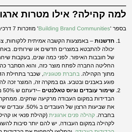
למה קהילה? אילו מטרות ארגונ
בספר '
Building Brand Communities
' מוזכרות 7 דרכים עיקריות בהן קהילה יכולה לשרת מטרות ארגוניות:
חדשנות
– באמצעות הקשבה אמיתית ללקוחות, צרכנ
יכולה להתבטא במוצרים חדשים או שירותים. באח
של חובבות האיפור. לפני כמה שנים, בעקבות שיחה
החליטה החברה לפתח מוצר כזה, והוא הסתבר כהצלחה
מתוך הקהילה.
בחברת פטגוניה
, שכבר בתחילת הדר
פוגע באבנים ובטבע. גם במקרה זה, המוצר זכה לה
שימור עובדים וגיוס טאלנטים
–י
הבדידות במקום העבודה מרקיעה שחקים. ממחקרי
בחברה.
קהילה פנים ארגונית
(קהילת פנאי או קהילה
לקהילה במקום העבודה, יש להם יותר סיבות להשא
הבדידות בעבודה
, והמליצו להפחית את הבדידות ב