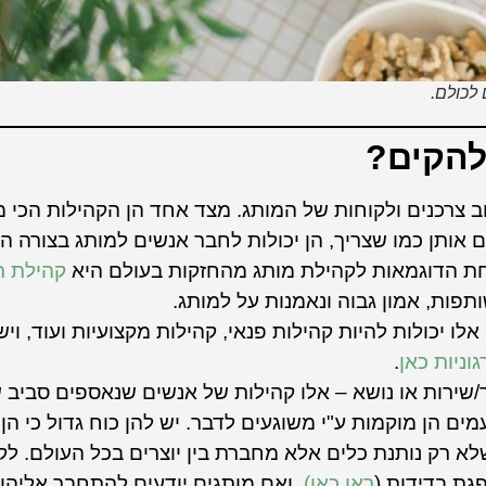
לכולם.
להקים?
 צרכנים ולקוחות של המותג. מצד אחד הן הקהילות הכי 
ם אותן כמו שצריך, הן יכולות לחבר אנשים למותג בצורה ה
חת הדוגמאות לקהילת מותג מהחזקות בעולם היא
קהילת ר
ותפות, אמון גבוה ונאמנות על למותג.
לו יכולות להיות קהילות פנאי, קהילות מקצועיות ועוד, ויש
וניות כאן
.
/שירות או נושא – אלו קהילות של אנשים שנאספים סביב ש
עמים הן מוקמות ע"י משוגעים לדבר. יש להן כוח גדול כי הן
לא רק נותנת כלים אלא מחברת בין יוצרים בכל העולם. ל
גת בדידות (
ראו כאן)
, ואם מותגים יודעים להתחבר אליהן,