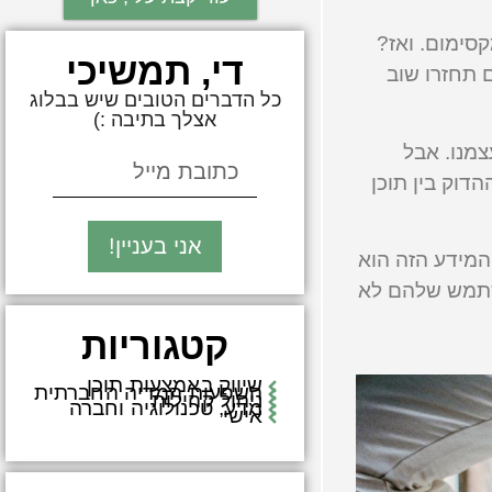
וג וחגיגה לעיניים. התרשמתם, זה בטח לקח לכם 2-3 שניות מקסימום. ואז?
די, תמשיכי
ם תחזרו שוב
כל הדברים הטובים שיש בבלוג
אצלך בתיבה :)
צמנו. אבל
דוק בין תוכן
אני בעניין!
המידע הזה הוא
משתמש שלהם לא
קטגוריות
שיווק באמצעות תוכן
השפעות המדיה החברתית
ניהול קהילות
מדע, טכנולוגיה וחברה
אישי