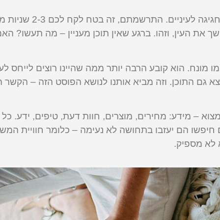
נניח שנכנסתם לאתר שמעוצב בצורה מופלאה. תענ
ך את העין, וזהו. ברגע שאין תוכן מעניין – מה תעשו? הא
 מונח. הוא קובע הרבה יותר ממה שהיינו רוצים לייחס לע
צא גם התוכן. וזה מביא אותנו לנושא הפוסט הזה – הקשר הה
א – מידע: מחירים, מוצרים, חוות דעת, טיפים, ידע. כל 
ם חיפשו הם יעזבו בתחושה לא נעימה – כלומר חוויית ה
א לא מספיק.