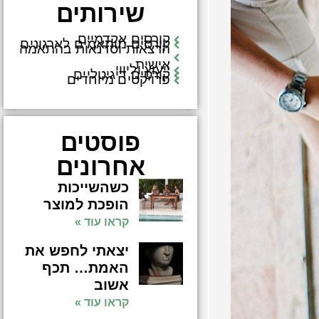
שירותים
קורסים אקדמיים
קורסים מותאמים לארגונים
הרצאות וסדנאות בהתאמה
אישית
ייעוץ וליווי
קורסים דיגיטליים
פרויקטים מיוחדים
פוסטים
אחרונים
כשהשייכות
הופכת למוצר
קראו עוד »
יצאתי לחפש את
האמת… תכף
אשוב
קראו עוד »