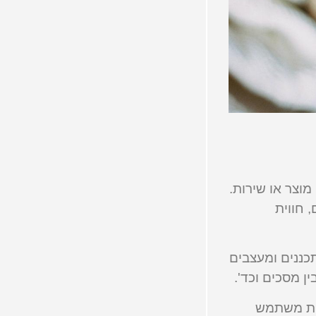
וצר או שירות.
 חווית
לי (UI) – שיש לו חשיבות כשמתכננים ומעצבים
ן מסכים וכד'.
יית משתמש