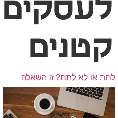
עסקים
טנים
ת או לא לתת? זו השאלה