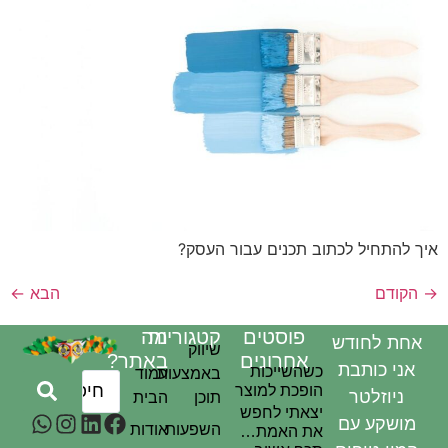
 להתחיל לכתוב תכנים עבור העסק?
קודם
הבא
←
פוסטים
קטגוריות
מה
חת לחודש
שיווק
אחרונים
באתר?
אני כותבת
כשהשייכות
באמצעות
עמוד
הופכת למוצר
ניוזלטר
תוכן
הבית
יצאתי לחפש
מושקע עם
השפעות
אודות
את האמת…