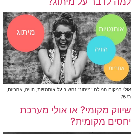
ה לדבר על מיתוג?
י במקום המילה "מיתוג" נחשוב על אותנטיות, הוויה, אחריות,
ש?
ווק מקומי? או אולי מערכת
סים מקומית?