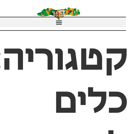
טגוריה:
לים