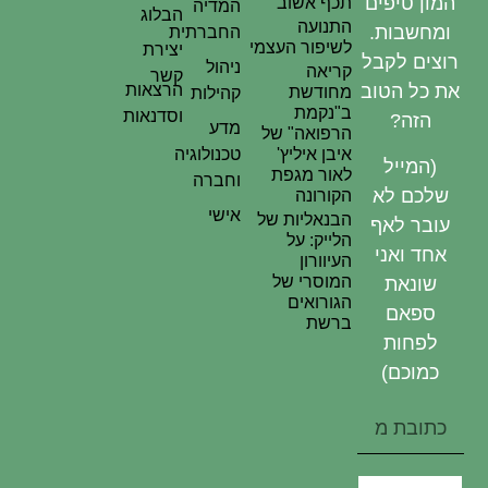
המון טיפים
תכף אשוב
המדיה
הבלוג
התנועה
ומחשבות.
החברתית
לשיפור העצמי
יצירת
וצים לקבל
ניהול
קריאה
קשר
ת כל הטוב
הרצאות
מחודשת
קהילות
ב"נקמת
וסדנאות
הזה?
מדע
הרפואה" של
איבן איליץ'
טכנולוגיה
(המייל
לאור מגפת
וחברה
שלכם לא
הקורונה
אישי
הבנאליות של
עובר לאף
הלייק: על
אחד ואני
העיוורון
המוסרי של
שונאת
הגורואים
ספאם
ברשת
לפחות
כמוכם)