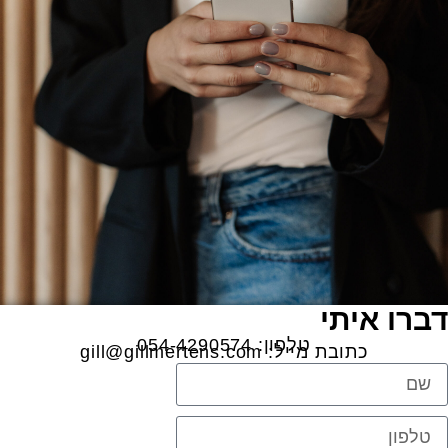
דברו איתי
טלפון: 054-4290574
כתובת מייל:
gill@gillmertens.com